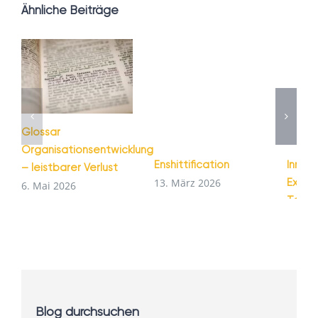
Ähnliche Beiträge
Glossar
Organisationsentwicklung
Enshittification
Innova
– leistbarer Verlust
Exper
13. März 2026
6. Mai 2026
Tests
2. Feb
Blog durchsuchen