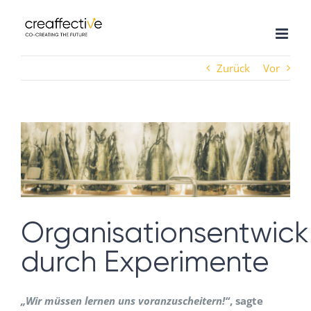
Zum
Inhalt
springen
Zurück
Vor
Zeige
grösseres
Bild
Organisationsentwick
durch Experimente
„Wir müssen lernen uns voranzuscheitern!“
, sagte