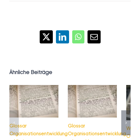
X
LinkedIn
WhatsApp
E-
Mail
Ähnliche Beiträge
Glossar
Glossar
Warum
Organisationsentwicklung
Organisationsentwicklung
Organ