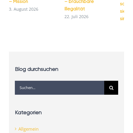
– Mission
– brauchbare
schei
Illegalität
3. August 2026
sie tr
22. Juli 2026
sind
14. Jul
Blog durchsuchen
Suche
nach:
Kategorien
Allgemein