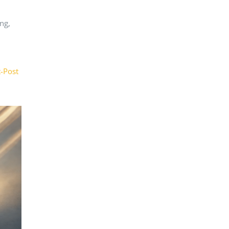
ng,
t-Post