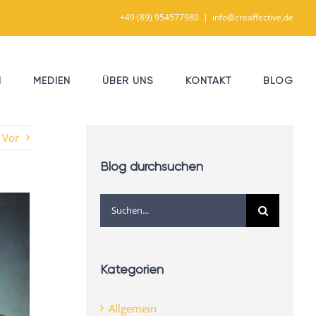
+49 (89) 954577980
|
info@creaffective.de
N
MEDIEN
ÜBER UNS
KONTAKT
BLOG
Vor
Blog durchsuchen
Suche
nach:
Kategorien
Allgemein