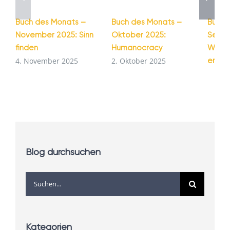
Buch des Monats –
Buch des Monats –
Buch 
November 2025: Sinn
Oktober 2025:
Septe
finden
Humanocracy
Wie G
entst
4. November 2025
2. Oktober 2025
1. Se
Blog durchsuchen
Suche
nach:
Kategorien