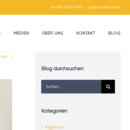
+49 (89) 954577980
|
info@creaffective.de
N
MEDIEN
ÜBER UNS
KONTAKT
BLOG
Vor
Blog durchsuchen
Suche
nach:
Kategorien
Allgemein