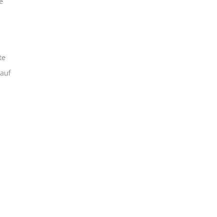
e
te
 auf