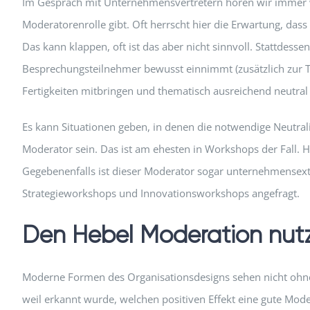
Im Gespräch mit Unternehmensvertretern hören wir immer wi
Moderatorenrolle gibt. Oft herrscht hier die Erwartung, da
Das kann klappen, oft ist das aber nicht sinnvoll. Stattdesse
Besprechungsteilnehmer bewusst einnimmt (zusätzlich zur Te
Fertigkeiten mitbringen und thematisch ausreichend neutral
Es kann Situationen geben, in denen die notwendige Neutralit
Moderator sein. Das ist am ehesten in Workshops der Fall. Hi
Gegebenenfalls ist dieser Moderator sogar unternehmensexter
Strategieworkshops und Innovationsworkshops angefragt.
Den Hebel Moderation nut
Moderne Formen des Organisationsdesigns sehen nicht ohne
weil erkannt wurde, welchen positiven Effekt eine gute Mo