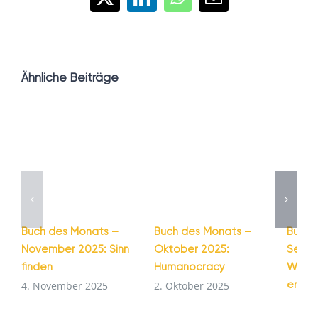
X
LinkedIn
WhatsApp
E-
Mail
Ähnliche Beiträge
Buch des Monats –
Buch des Monats –
Buch 
November 2025: Sinn
Oktober 2025:
Septe
finden
Humanocracy
Wie G
entst
4. November 2025
2. Oktober 2025
1. Se