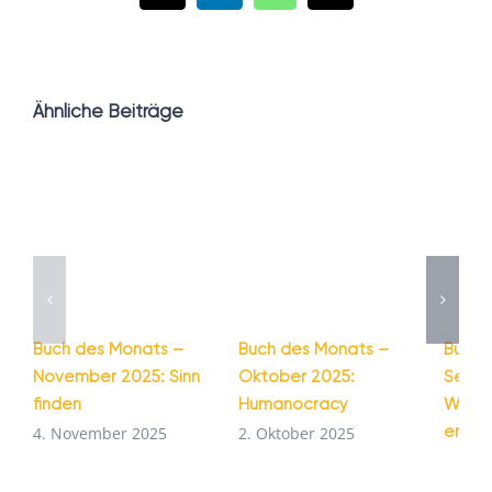
Mail
Ähnliche Beiträge
Buch des Monats –
Buch des Monats –
Buch 
November 2025: Sinn
Oktober 2025:
Septe
finden
Humanocracy
Wie G
entst
4. November 2025
2. Oktober 2025
1. Se