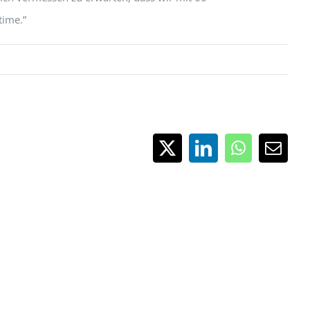
time.“
X
LinkedIn
WhatsApp
E-
Mail