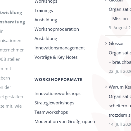
Workshops
Organisati
Trainings
twicklung
– Mission
Ausbildung
onsberatung
3. August 
Workshopmoderation
r
Ausbildung
nisationen
Glossar
Innovationsmanagement
-Unternehmen
Organisati
Vorträge & Key Notes
008 stellen
– brauchbar
m mit
22. Juli 202
ebern
WORKSHOPFORMATE
Warum Ken
n der
Innovationsworkshops
Organisati
ei gestalten
Strategieworkshops
scheitern 
te mit, wie
Teamworkshops
trotzdem s
Moderation von Großgruppen
14. Juli 202