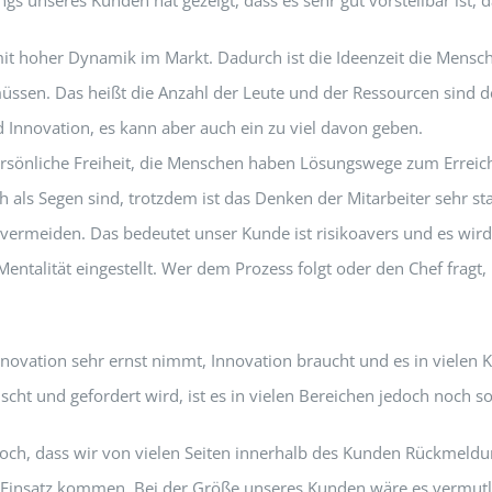
mit hoher Dynamik im Markt. Dadurch ist die Ideenzeit die Mens
n müssen. Das heißt die Anzahl der Leute und der Ressourcen si
d Innovation, es kann aber auch ein zu viel davon geben.
rsönliche Freiheit, die Menschen haben Lösungswege zum Erreiche
als Segen sind, trotzdem ist das Denken der Mitarbeiter sehr st
zu vermeiden. Das bedeutet unser Kunde ist risikoavers und es w
 Mentalität eingestellt. Wer dem Prozess folgt oder den Chef fragt,
vation sehr ernst nimmt, Innovation braucht und es in vielen 
cht und gefordert wird, ist es in vielen Bereichen jedoch noch so
jedoch, dass wir von vielen Seiten innerhalb des Kunden Rückmel
Einsatz kommen. Bei der Größe unseres Kunden wäre es vermutli