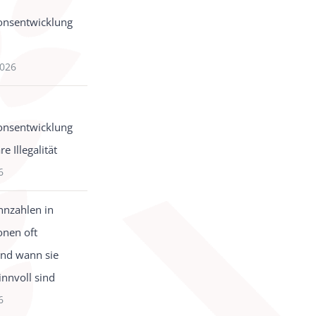
onsentwicklung
2026
onsentwicklung
e Illegalität
6
nzahlen in
onen oft
und wann sie
innvoll sind
6