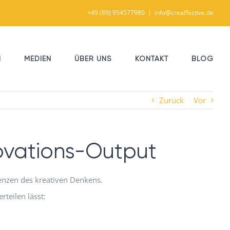
+49 (89) 954577980
|
info@creaffective.de
N
MEDIEN
ÜBER UNS
KONTAKT
BLOG
Zurück
Vor
novations-Output
enzen des kreativen Denkens.
rteilen lässt: