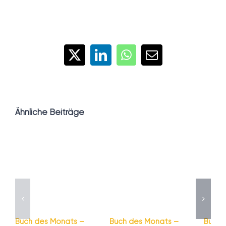
X
LinkedIn
WhatsApp
E-
Mail
Ähnliche Beiträge
Buch des Monats –
Buch des Monats –
Buch 