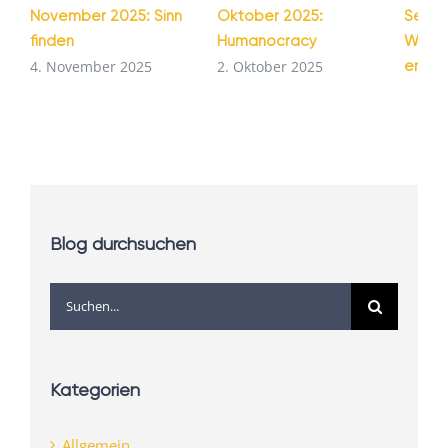
November 2025: Sinn
Oktober 2025:
Septe
finden
Humanocracy
Wie G
entst
4. November 2025
2. Oktober 2025
1. Se
Blog durchsuchen
Suche
nach:
Kategorien
Allgemein