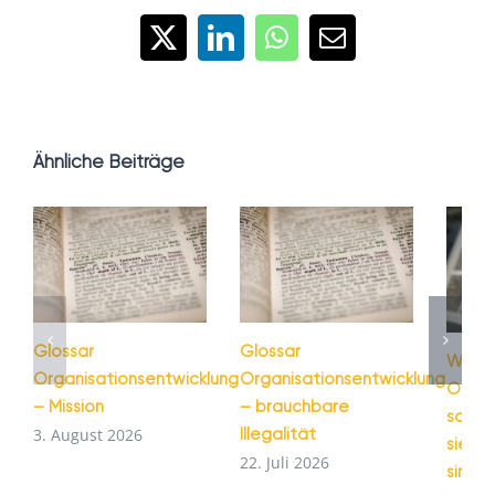
X
LinkedIn
WhatsApp
E-
Mail
Ähnliche Beiträge
Glossar
Glossar
Warum
Organisationsentwicklung
Organisationsentwicklung
Organ
– Mission
– brauchbare
schei
Illegalität
3. August 2026
sie tr
22. Juli 2026
sind