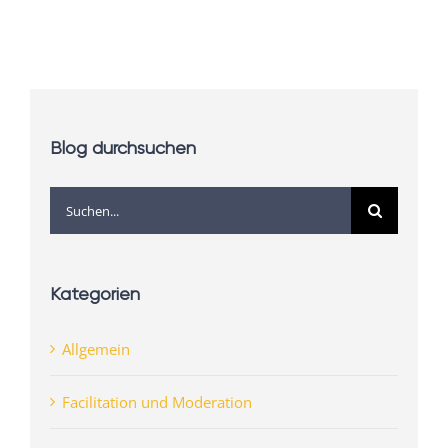
14. Jul
Blog durchsuchen
Suche
nach:
Kategorien
Allgemein
Facilitation und Moderation