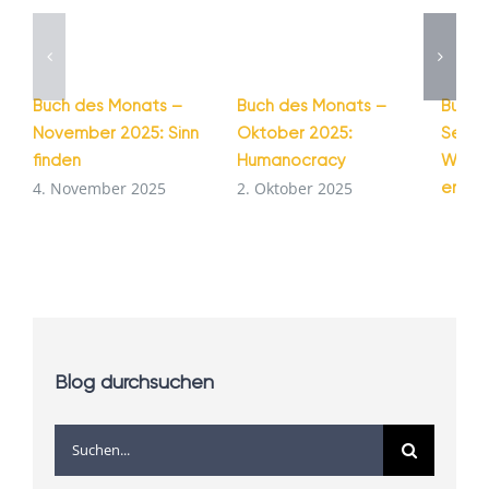
Buch des Monats –
Buch des Monats –
Buch 
November 2025: Sinn
Oktober 2025:
Septe
finden
Humanocracy
Wie G
entst
4. November 2025
2. Oktober 2025
1. Se
Blog durchsuchen
Suche
nach: