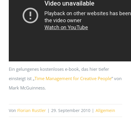
Ein gelungenes kostenloses e-book, das hier tiefer
einsteigt ist „
Time Management for Creative People
“ von
Mark McGuinness.
Von
Florian Rustler
|
29. September 2010
|
Allgemein