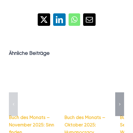
X
LinkedIn
WhatsApp
E-
Mail
Ähnliche Beiträge
Buch des Monats –
Buch des Monats –
Buch 
November 2025: Sinn
Oktober 2025:
Septe
finden
Humanocracy
Wie G