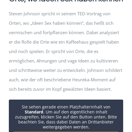
Steven Johnson spricht in seinem TED-Vortrag von
Orten, wo „Ideen Sex haben können“, das heißt sich
vermischen und fortpflanzen können. Dabei analysiert
er die Rolle die Orte wie ein Kaffeehaus gespielt haben
und noch spielen. Er spricht von Orte, die es
ermöglichen, Ahnungen und vage Ideen zu kultivieren
und schrittweise weiter zu entwickeln. Johnson schildert
auch, wie der oft beschriebene Heureka-Moment auf
sich bereits zuvor im Kopf gewälzten Ideen basiert.
Sie sehen gerade einen Platzhalterinhalt von
Standard
. Um auf den eigentlichen Inhalt
zuzugreifen, klicken Sie auf den Button unten. Bitte
beachten Sie, dass dabei Daten an Drittanbieter
weitergegeben werden.