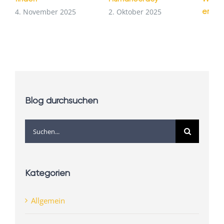
entst
4. November 2025
2. Oktober 2025
1. Se
Blog durchsuchen
Suche
nach:
Kategorien
Allgemein