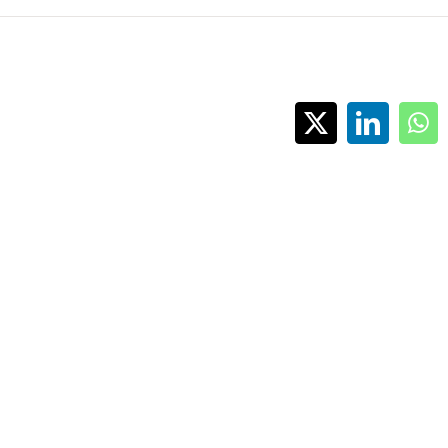
X
LinkedI
Wh