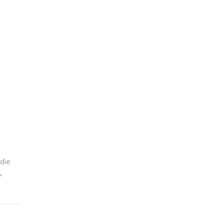
 die
“