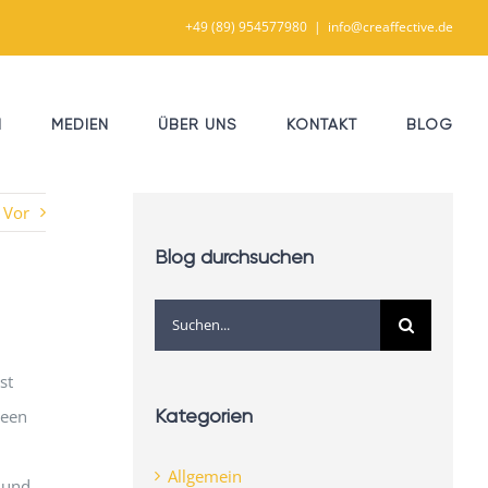
+49 (89) 954577980
|
info@creaffective.de
N
MEDIEN
ÜBER UNS
KONTAKT
BLOG
Vor
Blog durchsuchen
Suche
nach:
st
Kategorien
deen
Allgemein
 und