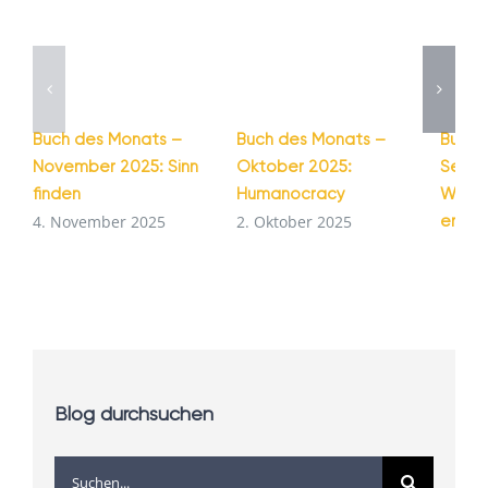
Buch des Monats –
Buch des Monats –
Buch 
November 2025: Sinn
Oktober 2025:
Septe
finden
Humanocracy
Wie G
entst
4. November 2025
2. Oktober 2025
1. Se
Blog durchsuchen
Suche