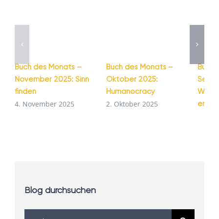
Buch des Monats –
Buch des Monats –
Buch 
November 2025: Sinn
Oktober 2025:
Septe
finden
Humanocracy
Wie G
entst
4. November 2025
2. Oktober 2025
1. Se
Blog durchsuchen
Suche