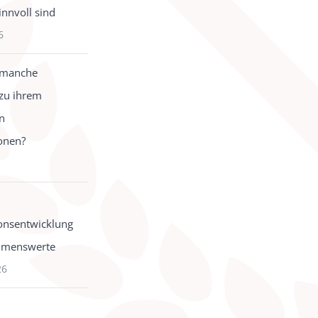
innvoll sind
6
 manche
zu ihrem
in
onen?
onsentwicklung
hmenswerte
26