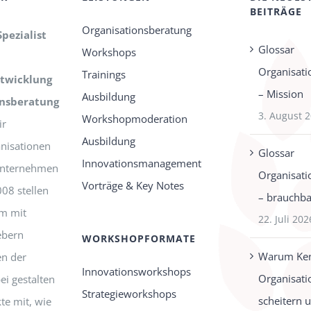
BEITRÄGE
Organisationsberatung
Spezialist
Glossar
Workshops
Organisati
Trainings
twicklung
– Mission
Ausbildung
onsberatung
3. August 
Workshopmoderation
r
Ausbildung
nisationen
Glossar
Innovationsmanagement
-Unternehmen
Organisati
Vorträge & Key Notes
008 stellen
– brauchbar
m mit
22. Juli 202
ebern
WORKSHOPFORMATE
Warum Ken
n der
Innovationsworkshops
Organisati
ei gestalten
Strategieworkshops
scheitern 
te mit, wie