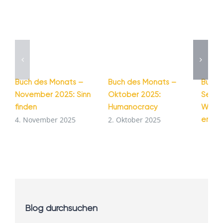
Buch des Monats –
Buch des Monats –
Buch 
November 2025: Sinn
Oktober 2025:
Septe
finden
Humanocracy
Wie G
entst
4. November 2025
2. Oktober 2025
1. Se
Blog durchsuchen