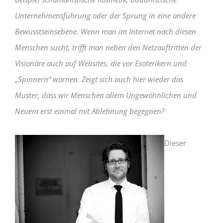
Unternehmensführung oder der Sprung in eine andere
Bewusstseinsebene. Wenn man im Internet nach diesen
Menschen sucht, trifft man neben den Netzauftritten der
Visionäre auch auf Websites, die vor Esoterikern und
„Spinnern“ warnen. Zeigt sich auch hier wieder das
Muster, dass wir Menschen allem Ungewöhnlichen und
Neuem erst einmal mit Ablehnung begegnen?
Dieser