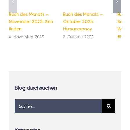
Buch des Monats –
Buch des Monats –
Buch 
November 2025: Sinn
Oktober 2025:
Septe
finden
Humanocracy
Wie G
entst
4. November 2025
2. Oktober 2025
1. Se
Blog durchsuchen
Suche
nach: