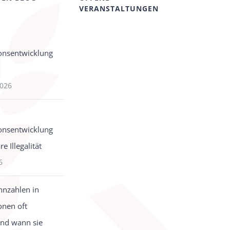
VERANSTALTUNGEN
onsentwicklung
2026
onsentwicklung
e Illegalität
6
nzahlen in
onen oft
und wann sie