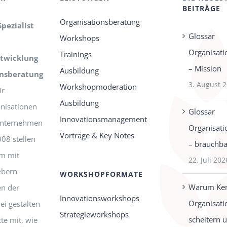
BEITRÄGE
Organisationsberatung
Spezialist
Glossar
Workshops
Organisati
Trainings
twicklung
– Mission
Ausbildung
onsberatung
3. August 
Workshopmoderation
r
Ausbildung
nisationen
Glossar
Innovationsmanagement
-Unternehmen
Organisati
Vorträge & Key Notes
008 stellen
– brauchbar
m mit
22. Juli 202
ebern
WORKSHOPFORMATE
Warum Ken
n der
Innovationsworkshops
Organisati
ei gestalten
Strategieworkshops
scheitern 
te mit, wie