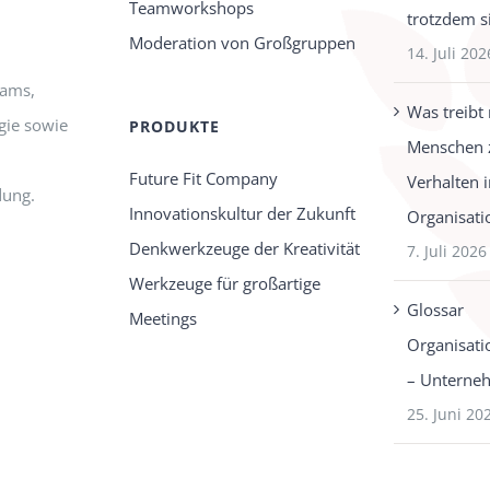
Teamworkshops
trotzdem s
Moderation von Großgruppen
14. Juli 202
eams,
Was treibt
gie sowie
PRODUKTE
Menschen 
Future Fit Company
Verhalten 
dung.
Innovationskultur der Zukunft
Organisati
Denkwerkzeuge der Kreativität
7. Juli 2026
Werkzeuge für großartige
Glossar
Meetings
Organisati
– Unterne
25. Juni 20