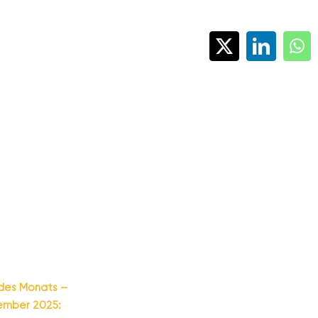
X
LinkedI
Wh
des Monats –
ember 2025: