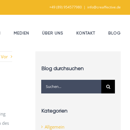
+49 (89) 954577980
|
info@creaffective.de
N
MEDIEN
ÜBER UNS
KONTAKT
BLOG
Vor
Blog durchsuchen
Suche
nach:
Kategorien
ing
m des
Allgemein