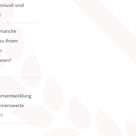
innvoll sind
6
 manche
zu ihrem
in
onen?
onsentwicklung
hmenswerte
26