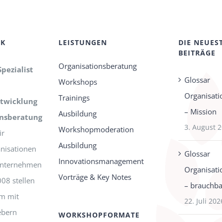
CK
LEISTUNGEN
DIE NEUES
BEITRÄGE
Organisationsberatung
Spezialist
Glossar
Workshops
Organisati
Trainings
twicklung
– Mission
Ausbildung
onsberatung
3. August 
Workshopmoderation
r
Ausbildung
nisationen
Glossar
Innovationsmanagement
-Unternehmen
Organisati
Vorträge & Key Notes
008 stellen
– brauchbar
m mit
22. Juli 202
ebern
WORKSHOPFORMATE