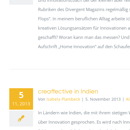
und Innovationscoach bei der kleinen aber fe
Rubriken des Divergent Magazins regelmäßig 
Flops“. In meinem beruflichen Alltag arbeite
kreativen Lösungsansätzen für Innovationen ar
geschafft? Woran kann man das messen? Und 
Aufschrift „Home Innovation“ auf den Schauf
creaffective in Indien
5
Von
Isabela Plambeck
|
5. November 2013
|
A
11, 2013
In Ländern wie Indien, die mit ihrem stetigen
über Innovation gesprochen. Es wird nach Innov