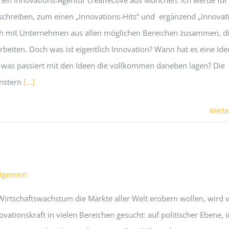
inen Innovations-Agentur creaffective aus München. Ich werde für
schreiben, zum einen „Innovations-Hits“ und ergänzend „Innovat
 ich mit Unternehmen aus allen möglichen Bereichen zusammen, d
beiten. Doch was ist eigentlich Innovation? Wann hat es eine Ide
was passiert mit den Ideen die vollkommen daneben lagen? Die
enstern
[...]
Weite
llgemein
 Wirtschaftswachstum die Märkte aller Welt erobern wollen, wird v
ationskraft in vielen Bereichen gesucht: auf politischer Ebene, i