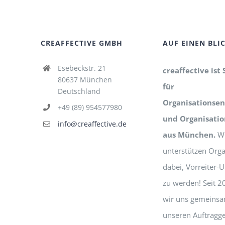
CREAFFECTIVE GMBH
AUF EINEN BLI
Esebeckstr. 21
creaffective ist 
80637 München
für
Deutschland
Organisationsen
+49 (89) 954577980
und Organisati
info@creaffective.de
aus München.
Wi
unterstützen Orga
dabei, Vorreiter
zu werden! Seit 2
wir uns gemeinsa
unseren Auftragg