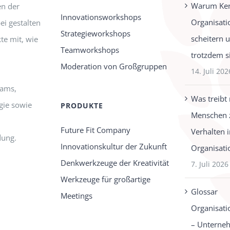
Warum Ken
n der
Innovationsworkshops
Organisati
ei gestalten
Strategieworkshops
scheitern 
te mit, wie
Teamworkshops
trotzdem s
Moderation von Großgruppen
14. Juli 202
eams,
Was treibt
gie sowie
PRODUKTE
Menschen 
Future Fit Company
Verhalten 
dung.
Innovationskultur der Zukunft
Organisati
Denkwerkzeuge der Kreativität
7. Juli 2026
Werkzeuge für großartige
Glossar
Meetings
Organisati
– Unterne