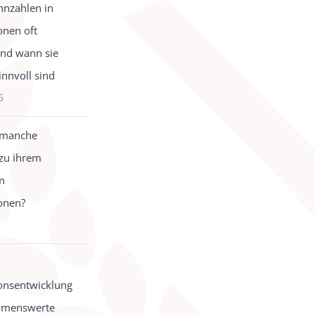
nzahlen in
onen oft
und wann sie
innvoll sind
6
 manche
zu ihrem
in
onen?
onsentwicklung
hmenswerte