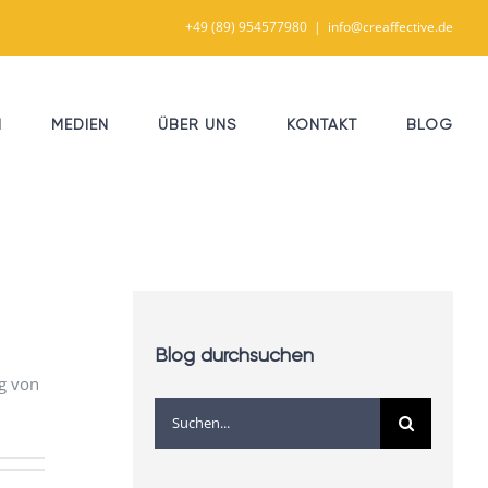
+49 (89) 954577980
|
info@creaffective.de
N
MEDIEN
ÜBER UNS
KONTAKT
BLOG
Blog durchsuchen
ng von
Suche
nach: