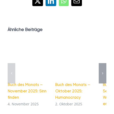
X
LinkedIn
WhatsApp
E-
Mail
Ähnliche Beiträge
Buch des Monats –
Buch des Monats –
Buch 
November 2025: Sinn
Oktober 2025:
Septe
finden
Humanocracy
Wie G
entst
4. November 2025
2. Oktober 2025
1. Se