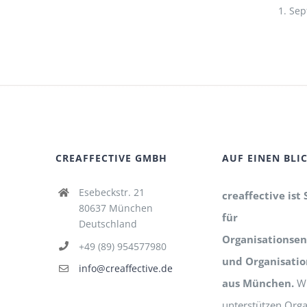
1. Se
CREAFFECTIVE GMBH
AUF EINEN BLI
Esebeckstr. 21
creaffective ist 
80637 München
für
Deutschland
Organisationsen
+49 (89) 954577980
und Organisati
info@creaffective.de
aus München.
Wi
unterstützen Orga