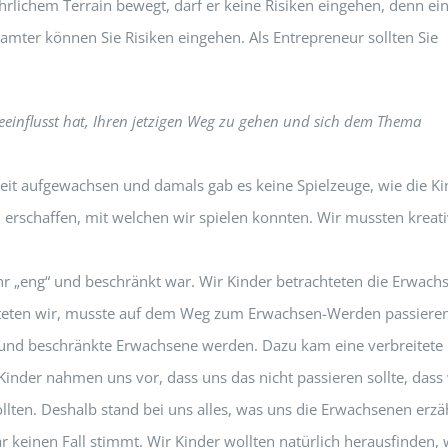
hrlichem Terrain bewegt, darf er keine Risiken eingehen, denn ei
Beamter können Sie Risiken eingehen. Als Entrepreneur sollten Sie
 beeinflusst hat, Ihren jetzigen Weg zu gehen und sich dem Thema
szeit aufgewachsen und damals gab es keine Spielzeuge, wie die K
 erschaffen, mit welchen wir spielen konnten. Wir mussten kreati
ehr „eng“ und beschränkt war. Wir Kinder betrachteten die Erwach
muteten wir, musste auf dem Weg zum Erwachsen-Werden passieren
e und beschränkte Erwachsene werden. Dazu kam eine verbreitete
inder nahmen uns vor, dass uns das nicht passieren sollte, dass 
llten. Deshalb stand bei uns alles, was uns die Erwachsenen erzä
 keinen Fall stimmt. Wir Kinder wollten natürlich herausfinden, 