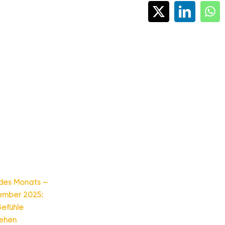
X
LinkedI
Wh
des Monats –
ember 2025:
efühle
tehen