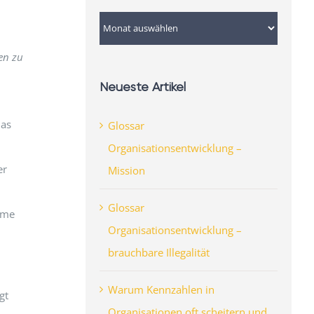
Archiv
en zu
Neueste Artikel
Das
Glossar
Organisationsentwicklung –
er
Mission
Glossar
ame
Organisationsentwicklung –
brauchbare Illegalität
Warum Kennzahlen in
gt
Organisationen oft scheitern und