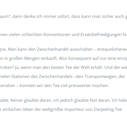
Raum“, dann denke ich immer sofort, dass kann man sicher auch 
senen vielen schlechten Konventionen und Ersatzbefriedigungen fo
agne. Man kann den Zwischenhandel ausschalten – erstaunlicherw
an in großen Mengen einkauft. Also konsequent auf nur eine einzi
trinken? Ja, wenn man den besten Tee der Welt erhält. Und der wä
e vielen Stationen des Zwischenhandels –den Transportwegen, der
ialien – konnten wir den Tee viel preiswerter machen.
tte. Keiner glaubte daran, ich jedoch glaubte fest daran. Ich hätt
r einfachen Ideen der weltgrößte Importeur von Darjeeling-Tee