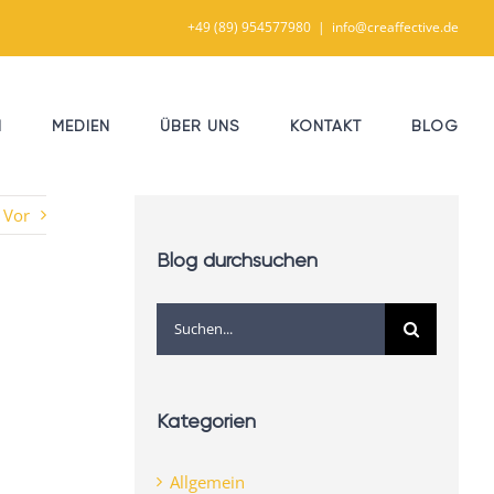
+49 (89) 954577980
|
info@creaffective.de
N
MEDIEN
ÜBER UNS
KONTAKT
BLOG
Vor
Blog durchsuchen
Suche
nach:
Kategorien
Allgemein