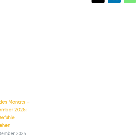
des Monats –
ember 2025:
efühle
tehen
ptember 2025