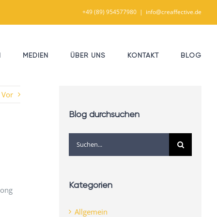
+49 (89) 954577980
|
info@creaffective.de
N
MEDIEN
ÜBER UNS
KONTAKT
BLOG
Vor
Blog durchsuchen
Suche
nach:
Kategorien
Kong
Allgemein