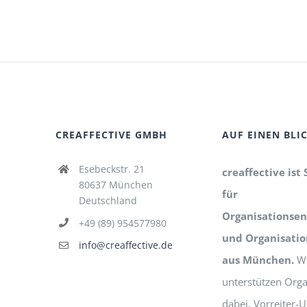
CREAFFECTIVE GMBH
AUF EINEN BLI
Esebeckstr. 21
creaffective ist 
80637 München
für
Deutschland
Organisationsen
+49 (89) 954577980
und Organisati
info@creaffective.de
aus München.
Wi
unterstützen Orga
dabei, Vorreiter