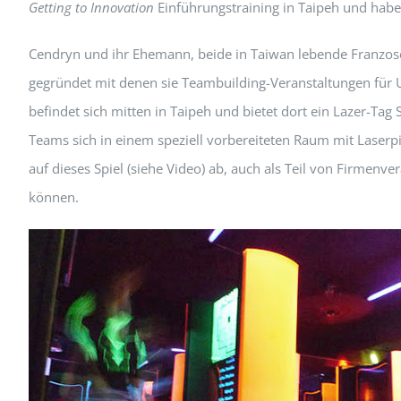
Getting to Innovation
Einführungstraining in Taipeh und habe
Cendryn und ihr Ehemann, beide in Taiwan lebende Franzos
gegründet mit denen sie Teambuilding-Veranstaltungen für 
befindet sich mitten in Taipeh und bietet dort ein Lazer-Tag 
Teams sich in einem speziell vorbereiteten Raum mit Laserpi
auf dieses Spiel (siehe Video) ab, auch als Teil von Firmen
können.