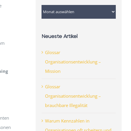
e
Archiv
Neueste Artikel
 am
Glossar
Organisationsentwicklung –
Mission
ming
Glossar
n
Organisationsentwicklung –
brauchbare Illegalität
anten
Warum Kennzahlen in
rsonen
Organisationen oft scheitern und