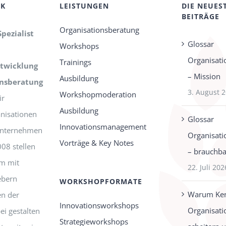
CK
LEISTUNGEN
DIE NEUES
BEITRÄGE
Organisationsberatung
Spezialist
Glossar
Workshops
Organisati
Trainings
twicklung
– Mission
Ausbildung
onsberatung
3. August 
Workshopmoderation
r
Ausbildung
nisationen
Glossar
Innovationsmanagement
-Unternehmen
Organisati
Vorträge & Key Notes
008 stellen
– brauchbar
m mit
22. Juli 202
ebern
WORKSHOPFORMATE
Warum Ken
n der
Innovationsworkshops
Organisati
ei gestalten
Strategieworkshops