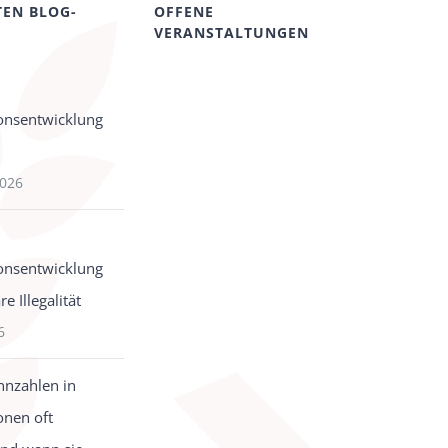
TEN BLOG-
OFFENE
VERANSTALTUNGEN
onsentwicklung
2026
onsentwicklung
e Illegalität
6
nzahlen in
onen oft