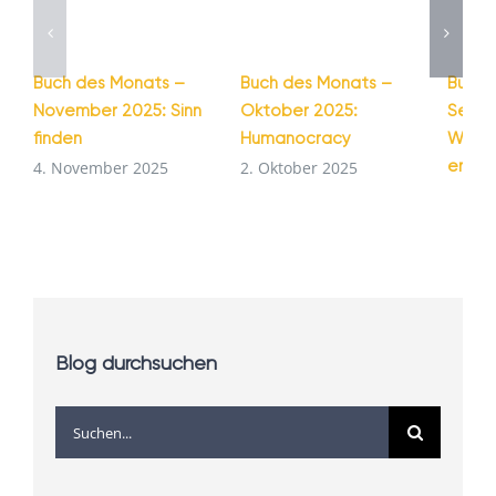
Buch des Monats –
Buch des Monats –
Buch 
November 2025: Sinn
Oktober 2025:
Septe
finden
Humanocracy
Wie G
entst
4. November 2025
2. Oktober 2025
1. Se
Blog durchsuchen
Suche
nach: