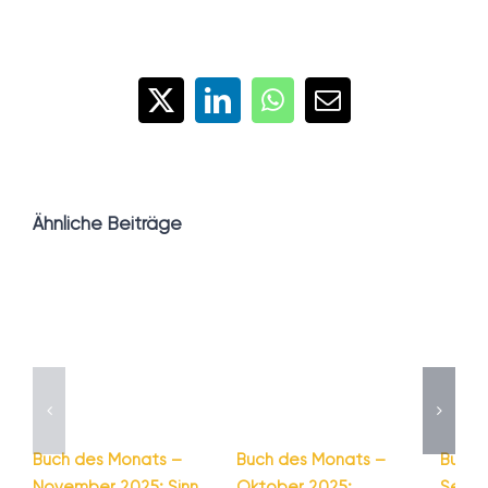
X
LinkedIn
WhatsApp
E-
Mail
Ähnliche Beiträge
Buch des Monats –
Buch des Monats –
Buch 
November 2025: Sinn
Oktober 2025:
Septe