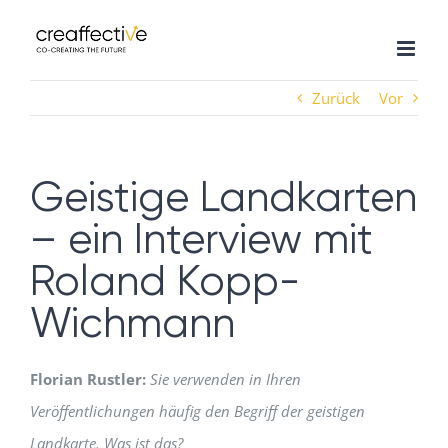
Zum
Inhalt
springen
Zurück
Vor
Geistige Landkarten
– ein Interview mit
Roland Kopp-
Wichmann
Florian Rustler:
Sie verwenden in Ihren
Veröffentlichungen häufig den Begriff der geistigen
Landkarte. Was ist das?