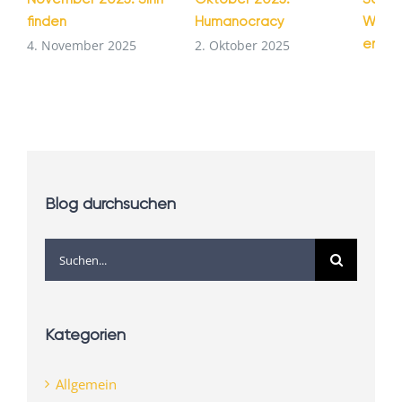
finden
Humanocracy
Wie G
entst
4. November 2025
2. Oktober 2025
1. Se
Blog durchsuchen
Suche
nach:
Kategorien
Allgemein