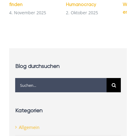
finden
Humanocracy
Wie G
entst
4. November 2025
2. Oktober 2025
1. Se
Blog durchsuchen
Suche
nach:
Kategorien
Allgemein