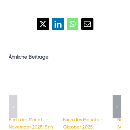
X
LinkedIn
WhatsApp
E-
Mail
Ähnliche Beiträge
Buch des Monats –
Buch des Monats –
Buch 
November 2025: Sinn
Oktober 2025:
Septe