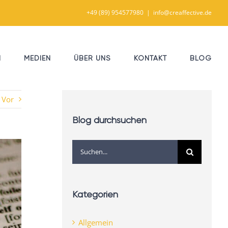
+49 (89) 954577980
|
info@creaffective.de
N
MEDIEN
ÜBER UNS
KONTAKT
BLOG
Vor
Blog durchsuchen
Suche
nach:
Kategorien
Allgemein