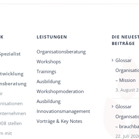
CK
LEISTUNGEN
DIE NEUES
BEITRÄGE
Organisationsberatung
Spezialist
Glossar
Workshops
Organisati
Trainings
twicklung
– Mission
Ausbildung
onsberatung
3. August 
Workshopmoderation
r
Ausbildung
nisationen
Glossar
Innovationsmanagement
-Unternehmen
Organisati
Vorträge & Key Notes
008 stellen
– brauchbar
m mit
22. Juli 202