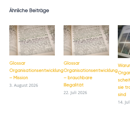
Ähnliche Beiträge
Glossar
Glossar
Warum
Organisationsentwicklung
Organisationsentwicklung
Organ
– Mission
– brauchbare
schei
Illegalität
3. August 2026
sie t
22. Juli 2026
sind
14. Ju