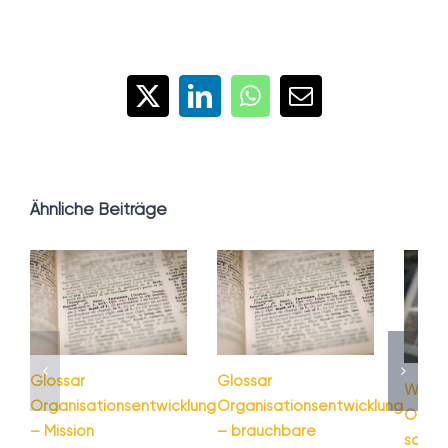
X
LinkedIn
WhatsApp
E-
Mail
Ähnliche Beiträge
Glossar
Glossar
Warum
Organisationsentwicklung
Organisationsentwicklung
Organ
– Mission
– brauchbare
schei