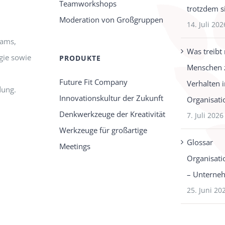
Teamworkshops
trotzdem s
Moderation von Großgruppen
14. Juli 202
eams,
Was treibt
gie sowie
PRODUKTE
Menschen 
Future Fit Company
Verhalten 
dung.
Innovationskultur der Zukunft
Organisati
Denkwerkzeuge der Kreativität
7. Juli 2026
Werkzeuge für großartige
Glossar
Meetings
Organisati
– Unterne
25. Juni 20