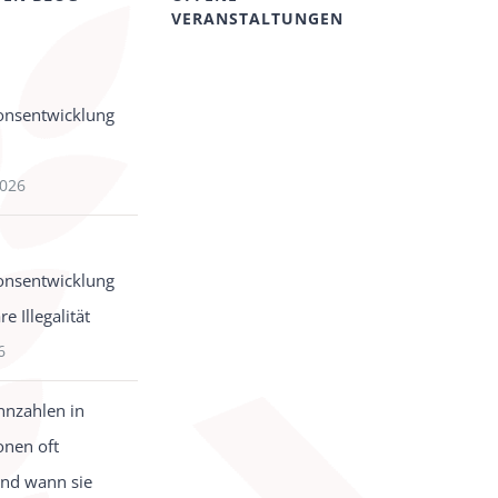
VERANSTALTUNGEN
onsentwicklung
2026
onsentwicklung
e Illegalität
6
nzahlen in
onen oft
und wann sie