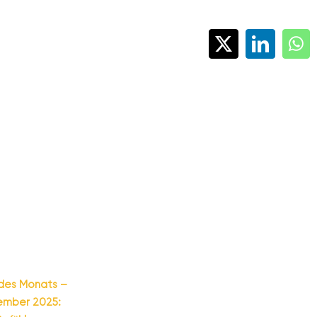
X
LinkedI
Wh
des Monats –
ember 2025: