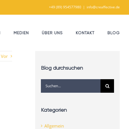
+49 (89) 954577980
|
info@creaffective.de
N
MEDIEN
ÜBER UNS
KONTAKT
BLOG
Vor
Blog durchsuchen
Suche
nach:
Kategorien
Allgemein