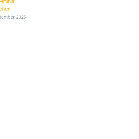
efühle
tehen
ptember 2025