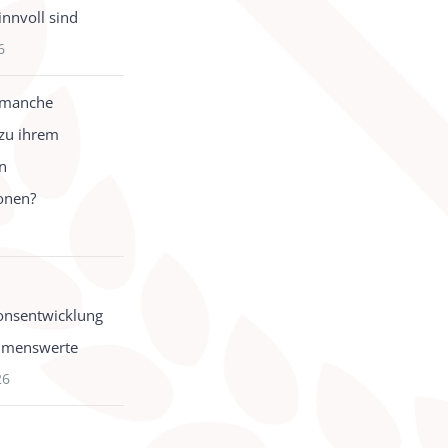
innvoll sind
6
 manche
zu ihrem
in
onen?
onsentwicklung
hmenswerte
26