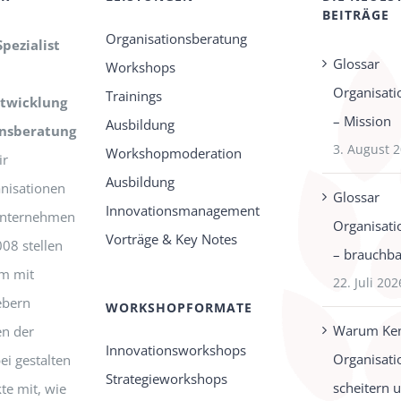
BEITRÄGE
Organisationsberatung
Spezialist
Glossar
Workshops
Organisati
Trainings
twicklung
– Mission
Ausbildung
onsberatung
3. August 
Workshopmoderation
r
Ausbildung
nisationen
Glossar
Innovationsmanagement
-Unternehmen
Organisati
Vorträge & Key Notes
008 stellen
– brauchbar
m mit
22. Juli 202
ebern
WORKSHOPFORMATE
Warum Ken
n der
Innovationsworkshops
Organisati
ei gestalten
Strategieworkshops
scheitern 
te mit, wie