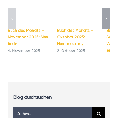
Buch des Monats –
Buch des Monats –
Buch 
November 2025: Sinn
Oktober 2025:
Septe
finden
Humanocracy
Wie G
entst
4. November 2025
2. Oktober 2025
1. Se
Blog durchsuchen
Suche