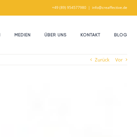
+49 (89) 954577980
|
info@creaffective.de
N
MEDIEN
ÜBER UNS
KONTAKT
BLOG
Zurück
Vor