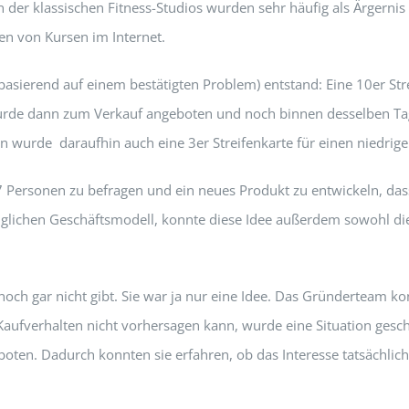
der klassischen Fitness-Studios wurden sehr häufig als Ärgernis b
den von Kursen im Internet.
basierend auf einem bestätigten Problem) entstand: Eine 10er St
 wurde dann zum Verkauf angeboten und noch binnen desselben Ta
 wurde daraufhin auch eine 3er Streifenkarte für einen niedriger
 67 Personen zu befragen und ein neues Produkt zu entwickeln, d
glichen Geschäftsmodell, konnte diese Idee außerdem sowohl die
e noch gar nicht gibt. Sie war ja nur eine Idee. Das Gründerteam
aufverhalten nicht vorhersagen kann, wurde eine Situation gescha
oten. Dadurch konnten sie erfahren, ob das Interesse tatsächlic