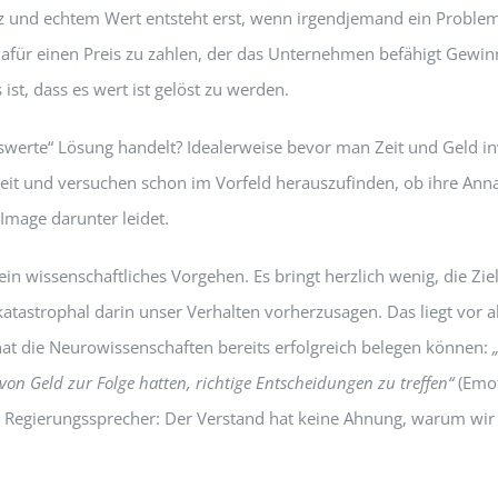
z und echtem Wert entsteht erst,
wenn irgendjemand ein Problem ha
 dafür einen Preis zu zahlen, der das Unternehmen befähigt Gewin
ist, dass es wert ist gelöst zu werden.
swerte“ Lösung handelt? Idealerweise bevor man Zeit und Geld i
ereit und versuchen schon im Vorfeld herauszufinden, ob ihre Ann
Image darunter leidet.
wissenschaftliches Vorgehen. Es bringt herzlich wenig, die Zielg
tastrophal darin unser Verhalten vorherzusagen. Das liegt vor 
at die Neurowissenschaften bereits erfolgreich belegen können:
von Geld zur Folge hatten, richtige Entscheidungen zu treffen“
(Emot
 Regierungssprecher: Der Verstand hat keine Ahnung, warum wir e