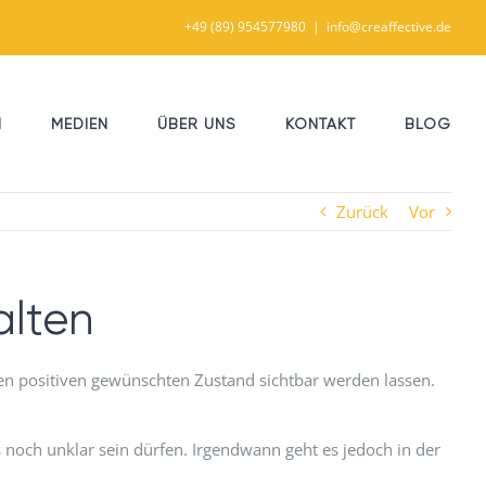
+49 (89) 954577980
|
info@creaffective.de
N
MEDIEN
ÜBER UNS
KONTAKT
BLOG
Zurück
Vor
alten
inen positiven gewünschten Zustand sichtbar werden lassen.
noch unklar sein dürfen. Irgendwann geht es jedoch in der