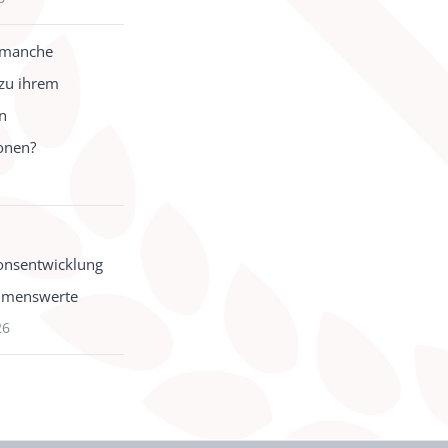
 manche
zu ihrem
in
onen?
onsentwicklung
hmenswerte
26