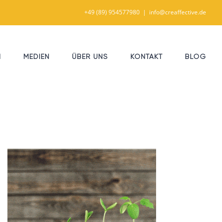
+49 (89) 954577980
|
info@creaffective.de
N
MEDIEN
ÜBER UNS
KONTAKT
BLOG