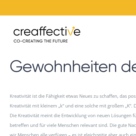
Zum
Inhalt
springen
Gewohnheiten der
Kreativität ist die Fähigkeit etwas Neues zu schaffen, das pos
Kreativität mit kleinem „k“ und eine solche mit großem „K“. Di
Die Kreativität meint die Entwicklung von neuen Lösungen 
betreffen und für viele Menschen relevant sind. Die gute Nachr
wir Menschen alle verfügen – es ist gleichzeitig aber auch ei