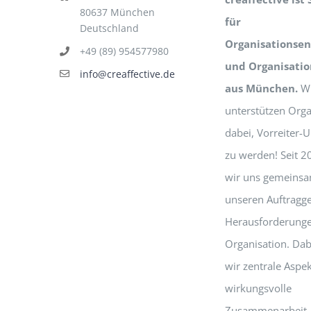
80637 München
für
Deutschland
Organisationsen
+49 (89) 954577980
und Organisati
info@creaffective.de
aus München.
Wi
unterstützen Orga
dabei, Vorreiter
zu werden! Seit 2
wir uns gemeinsa
unseren Auftragg
Herausforderunge
Organisation. Dab
wir zentrale Aspek
wirkungsvolle
Zusammenarbeit,