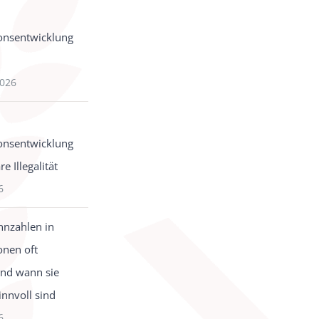
onsentwicklung
2026
onsentwicklung
e Illegalität
6
nzahlen in
onen oft
und wann sie
innvoll sind
6