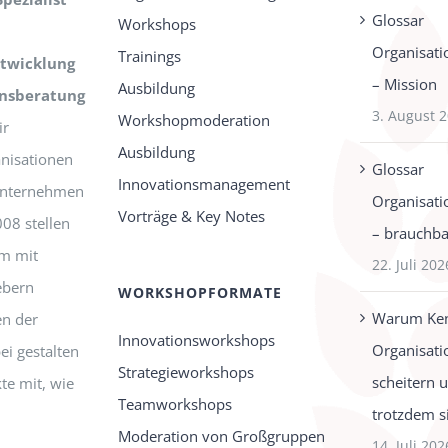
Glossar
Workshops
Organisati
Trainings
twicklung
– Mission
Ausbildung
onsberatung
3. August 
Workshopmoderation
r
Ausbildung
nisationen
Glossar
Innovationsmanagement
-Unternehmen
Organisati
Vorträge & Key Notes
008 stellen
– brauchbar
m mit
22. Juli 202
ebern
WORKSHOPFORMATE
Warum Ken
n der
Innovationsworkshops
Organisati
ei gestalten
Strategieworkshops
scheitern 
te mit, wie
Teamworkshops
trotzdem s
Moderation von Großgruppen
14. Juli 202