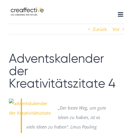
Zum
Inhalt
springen
Zurück
Vor
Adventskalender
der
Kreativitätszitate 4
„Der beste Weg, um gute
Ideen zu haben, ist es
viele Ideen zu haben“. Linus Pauling