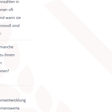
nzahlen in
onen oft
und wann sie
innvoll sind
6
 manche
zu ihrem
in
onen?
onsentwicklung
hmenswerte