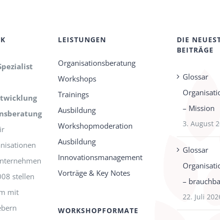
CK
LEISTUNGEN
DIE NEUES
BEITRÄGE
Organisationsberatung
Spezialist
Glossar
Workshops
Organisati
Trainings
twicklung
– Mission
Ausbildung
onsberatung
3. August 
Workshopmoderation
r
Ausbildung
nisationen
Glossar
Innovationsmanagement
-Unternehmen
Organisati
Vorträge & Key Notes
008 stellen
– brauchbar
m mit
22. Juli 202
ebern
WORKSHOPFORMATE