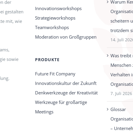
Warum Ken
n der
Innovationsworkshops
Organisati
ei gestalten
Strategieworkshops
scheitern 
te mit, wie
Teamworkshops
trotzdem s
Moderation von Großgruppen
14. Juli 202
eams,
Was treibt
gie sowie
PRODUKTE
Menschen 
Future Fit Company
Verhalten 
dung.
Innovationskultur der Zukunft
Organisati
Denkwerkzeuge der Kreativität
7. Juli 2026
Werkzeuge für großartige
Glossar
Meetings
Organisati
– Unterne