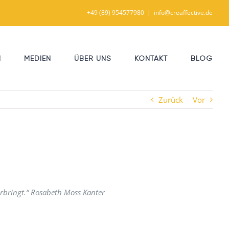
+49 (89) 954577980
|
info@creaffective.de
N
MEDIEN
ÜBER UNS
KONTAKT
BLOG
Zurück
Vor
rbringt.“ Rosabeth Moss Kanter