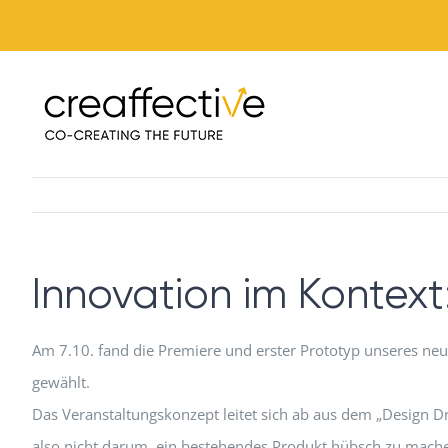
Zum
Inhalt
springen
Innovation im Kontex
Am 7.10. fand die Premiere und erster Prototyp unseres neu
gewählt.
Das Veranstaltungskonzept leitet sich ab aus dem „Design Dr
also nicht darum, ein bestehendes Produkt hübsch zu mach