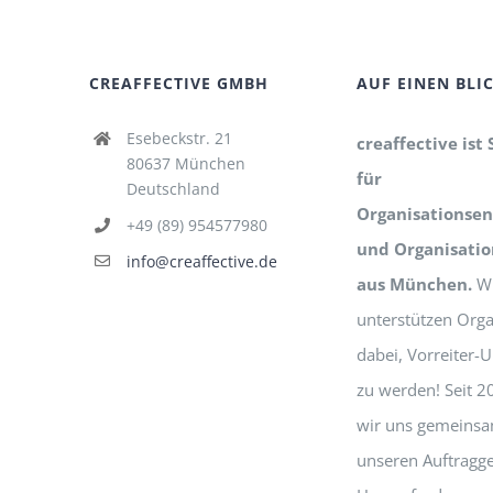
CREAFFECTIVE GMBH
AUF EINEN BLI
Esebeckstr. 21
creaffective ist 
80637 München
für
Deutschland
Organisationsen
+49 (89) 954577980
und Organisati
info@creaffective.de
aus München.
Wi
unterstützen Orga
dabei, Vorreiter
zu werden! Seit 2
wir uns gemeinsa
unseren Auftragg