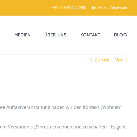
+49 (89) 954577980
|
info@creaffective.de
N
MEDIEN
ÜBER UNS
KONTAKT
BLOG
Zurück
Vor
sere Auftaktveranstaltung haben wir den Kontext „Wohnen“
sem Verständnis „Sinn zu erkennen und zu schaffen“. Es geht