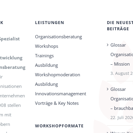
CK
LEISTUNGEN
DIE NEUES
BEITRÄGE
Organisationsberatung
Spezialist
Glossar
Workshops
Organisati
Trainings
twicklung
– Mission
Ausbildung
onsberatung
3. August 
Workshopmoderation
r
Ausbildung
nisationen
Glossar
Innovationsmanagement
-Unternehmen
Organisati
Vorträge & Key Notes
008 stellen
– brauchbar
m mit
22. Juli 202
ebern
WORKSHOPFORMATE