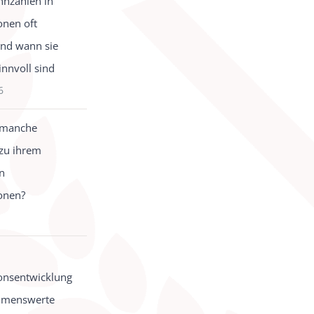
nzahlen in
onen oft
und wann sie
innvoll sind
6
 manche
zu ihrem
in
onen?
onsentwicklung
hmenswerte