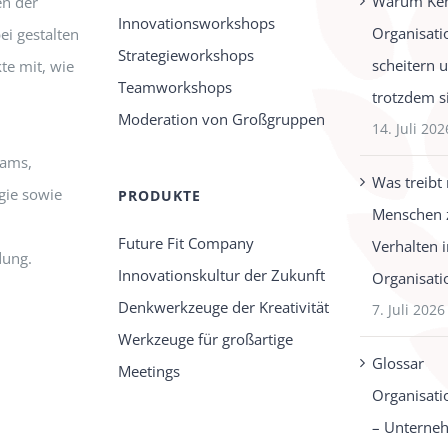
Warum Ken
n der
Innovationsworkshops
Organisati
ei gestalten
Strategieworkshops
scheitern 
te mit, wie
Teamworkshops
trotzdem s
Moderation von Großgruppen
14. Juli 202
eams,
Was treibt
gie sowie
PRODUKTE
Menschen 
Future Fit Company
Verhalten 
dung.
Innovationskultur der Zukunft
Organisati
Denkwerkzeuge der Kreativität
7. Juli 2026
Werkzeuge für großartige
Glossar
Meetings
Organisati
– Unterne